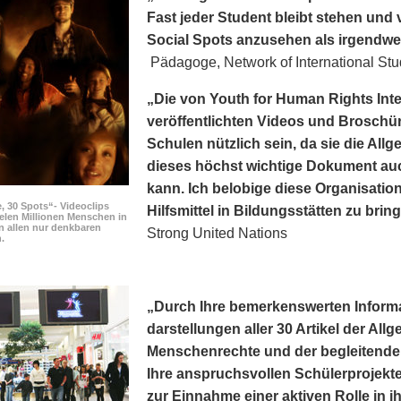
Fast jeder Student bleibt stehen und v
Social Spots anzusehen als irgendwe
Pädagoge, Network of International Stu
„Die von Youth for Human Rights Int
veröffentlichten Videos und Broschür
Schulen nützlich sein, da sie die Al
dieses höchst wichtige Dokument au
kann. Ich belobige diese Organisation
, 30 Spots“- Videoclips
Hilfsmittel in Bildungsstätten zu brin
elen Millionen Menschen in
n allen nur denkbaren
Strong United Nations
.
„Durch Ihre bemerkens­werten Inform
darstellungen aller 30 Artikel der Al
Menschenrechte und der begleitenden
Ihre anspruchsvollen Schülerprojekte
zur Einnahme einer aktiven Rolle in