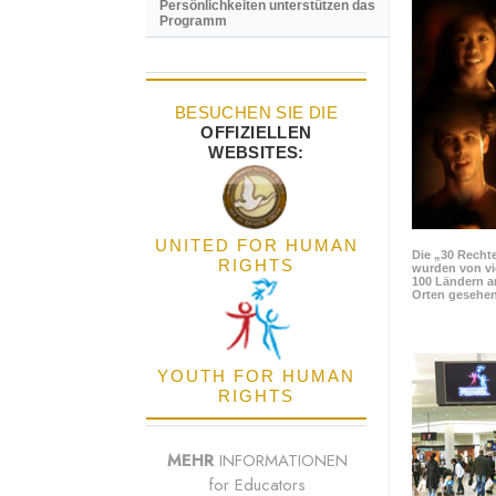
Persönlichkeiten unterstützen das
Programm
BESUCHEN SIE DIE
OFFIZIELLEN
WEBSITES:
UNITED FOR HUMAN
Die „30 Rechte
RIGHTS
wurden von vi
100 Ländern a
Orten gesehen
YOUTH FOR HUMAN
RIGHTS
MEHR
INFORMATIONEN
for Educators