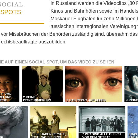
In Russland werden die Videoclips „30 R
SOCIAL
Kinos und Bahnhöfen sowie im Handels
SPOTS
Moskauer Flughafen für zehn Millionen 
russischen interregionalen Vereinigun
 vor Missbräuchen der Behörden zuständig sind, übernahm das 
echtsbeauftragte auszubilden.
IE AUF EINEN SOCIAL SPOT, UM DAS VIDEO ZU SEHEN
LLE VON
REI UND
2 KEINE
RDE...
DISKRIMINIERUNG
3 DAS RECHT AUF LEBEN
4 KEIN
6 SIE HABEN RECHTE,
7 WIR SIND ALLE GLEICH
8 DAS
EGAL WO SIE SIND
VOR DEM GESETZ
IHRE 
ER