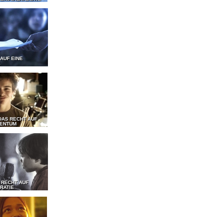
 AUF EINE
E
DAS RECHT AUF
GENTUM
 RECHT AUF
RATIE