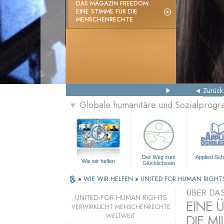
DAS MAGAZIN FREEDOM:
EINE STIMME FÜR DIE
MENSCHENRECHTE
Zurück
Globale humanitäre und Sozialprog
▼
Der Weg zum
Applied Sch
Wie wir helfen
Glücklichsein
»
WIE WIR HELFEN
»
UNITED FOR HUMAN RIGHT
ÜBER DA
UNITED FOR HUMAN RIGHTS
EINE 
VERWIRKLICHT MENSCHENRECHTE
DIE MI
WELTWEIT