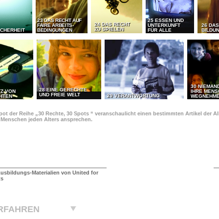
23 DAS RECHT AUF
25 ESSEN UND
24 DAS RECHT
FAIRE ARBEITS-
UNTERKUNFT
26 DAS
ZU SPIELEN
ICHERHEIT
BEDINGUNGEN
FÜR ALLE
BILDU
30 NIEMAN
28 EINE GERECHTE
TZ VON
IHRE MEN
UND FREIE WELT
29 VERANTWORTUNG
HTEN
WEGNEHM
pot der Reihe „30 Rechte, 30 Spots “ veranschaulicht einen bestimmten Artikel der 
e Menschen jeden Alters ansprechen.
usbildungs-Materialien von United for
ts
RFAHREN