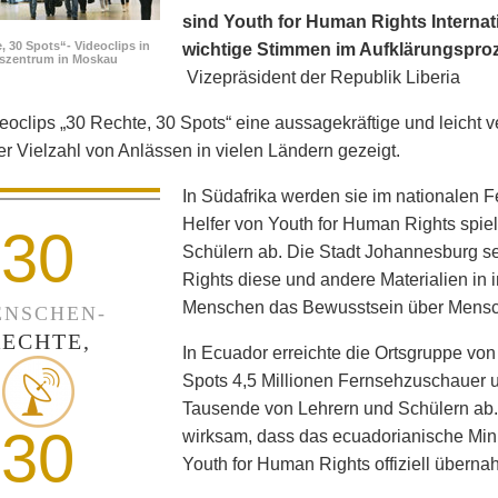
sind Youth for Human Rights Internati
, 30 Spots“- Videoclips in
wichtige Stimmen im Aufklärungspro
fszentrum in Moskau
Vizepräsident der Republik Liberia
eoclips „30 Rechte, 30 Spots“ eine aussagekräftige und leicht v
ner Vielzahl von Anlässen in vielen Ländern gezeigt.
In Südafrika werden sie im nationalen 
Helfer von Youth for Human Rights spie
30
Schülern ab. Die Stadt Johannesburg set
Rights diese und andere Materialien in
Menschen das Bewusstsein über Mensc
NSCHEN-
RECHTE,
In Ecuador erreichte die Ortsgruppe von
Spots 4,5 Millionen Fernsehzuschauer un
Tausende von Lehrern und Schülern ab
30
wirksam, dass das ecuadorianische Min
Youth for Human Rights offiziell überna