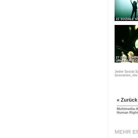
22 SOZIALE S
27 DER SCHU
URHEBERREC
Jeder Social S
Szenarien, di
« Zurück
Multimedia-A
Human Righ
MEHR E