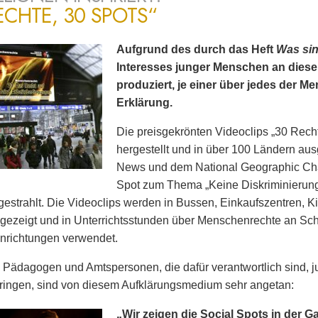
ECHTE, 30 SPOTS“
Aufgrund des durch das Heft
Was si
Interesses junger Menschen an dies
produziert, je einer über jedes der 
Erklärung.
Die preisgekrönten Videoclips „30 Rech
hergestellt und in über 100 Ländern ausg
News und dem National Geographic Cha
Spot zum Thema „Keine Diskriminierun
estrahlt. Die Videoclips werden in Bussen, Einkaufszentren, K
gezeigt und in Unterrichtsstunden über Menschenrechte an Sc
nrichtungen verwendet.
 Pädagogen und Amtspersonen, die dafür verantwortlich sind
ringen, sind von diesem Aufklärungsmedium sehr angetan:
„Wir zeigen die Social Spots in der G