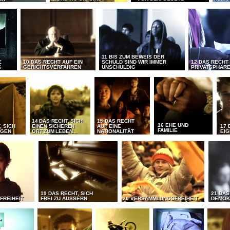
11 BIS ZUM BEWEIS DER
E
10 DAS RECHT AUF EIN
SCHULD SIND WIR IMMER
12 DAS RECHT
G
GERICHTSVERFAHREN
UNSCHULDIG
PRIVATSPHÄR
14 DAS RECHT, SICH
15 DAS RECHT
16 EHE UND
, SICH
EINEN SICHEREN
AUF EINE
17 
FAMILIE
EGEN
ORT ZUM LEBEN...
NATIONALITÄT
EI
19 DAS RECHT, SICH
21 DAS
FREIHEIT
FREI ZU ÄUSSERN
20 VERSAMMLUNGSFREIHEIT
DEMOK