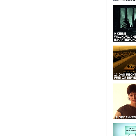
9 KEINE
WILLKÜRLICH
INHAFTIERUN
13 DAS RECHT
FREI ZU BEW
18 GEDANKEN