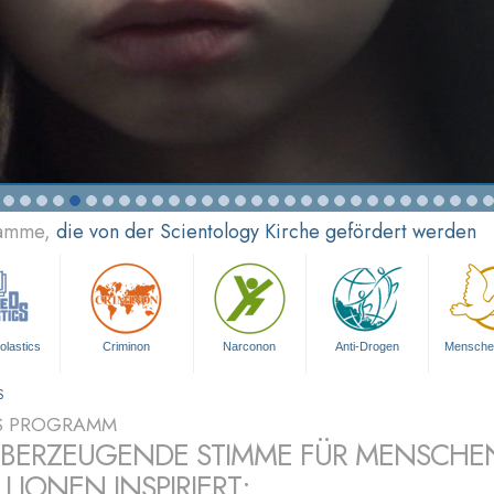
ramme,
die von der Scientology Kirche gefördert werden
olastics
Criminon
Narconon
Anti-Drogen
Mensche
S
S PROGRAMM
ÜBERZEUGENDE STIMME FÜR MENSCHE
LLIONEN INSPIRIERT: