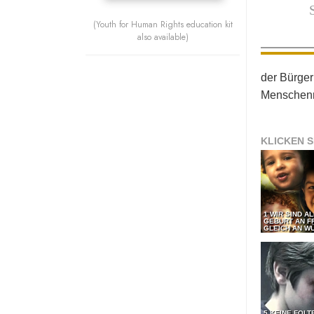
(Youth for Human Rights education kit
also available)
der Bürger
Menschenr
KLICKEN S
1 WIR SIND A
GEBURT AN F
GLEICH AN WÜ
5 KEINE FOLT