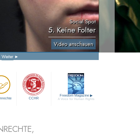
Social Spot
5. Keine Folter
Video anschauen
Weiter
Freedom Magazine
▶
nrechte
CCHR
A Voice for Human Rights
NRECHTE,