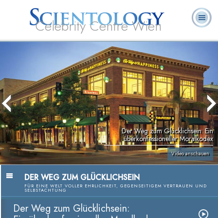
Celebrity Centre Wien
L. Ron
Was ist
Ehrenamtliche
Häufig gestellte
Bücher
Hubbard
Scientology?
Geistliche
Fragen
Der Weg zum Glücklichsein: Ein
überkonfessioneller Moralkodex
Video anschauen
DER WEG ZUM GLÜCKLICHSEIN
FÜR EINE WELT VOLLER EHRLICHKEIT, GEGENSEITIGEM VERTRAUEN UND
SELBSTACHTUNG
Der Weg zum Glücklichsein: