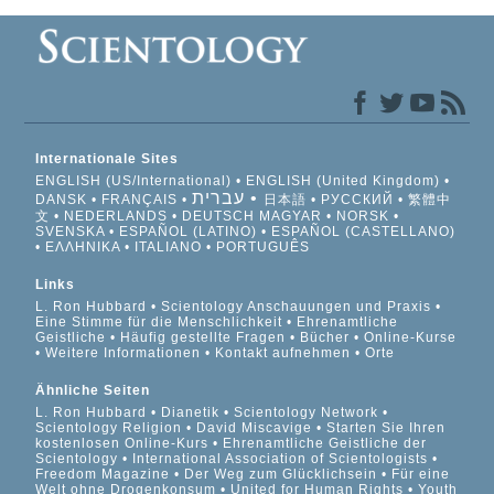
Internationale Sites
ENGLISH (US/International)
ENGLISH (United Kingdom)
עברית
DANSK
FRANÇAIS
日本語
РУССКИЙ
繁體中
文
NEDERLANDS
DEUTSCH
MAGYAR
NORSK
SVENSKA
ESPAÑOL (LATINO)
ESPAÑOL (CASTELLANO)
ΕΛΛΗΝΙΚA
ITALIANO
PORTUGUÊS
Links
L. Ron Hubbard
Scientology Anschauungen und Praxis
Eine Stimme für die Menschlichkeit
Ehrenamtliche
Geistliche
Häufig gestellte Fragen
Bücher
Online-Kurse
Weitere Informationen
Kontakt aufnehmen
Orte
Ähnliche Seiten
L. Ron Hubbard
Dianetik
Scientology Network
Scientology Religion
David Miscavige
Starten Sie Ihren
kostenlosen Online-Kurs
Ehrenamtliche Geistliche der
Scientology
International Association of Scientologists
Freedom Magazine
Der Weg zum Glücklichsein
Für eine
Welt ohne Drogenkonsum
United for Human Rights
Youth