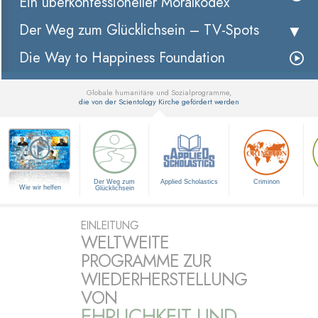
Ein überkonfessioneller Moralkodex
Der Weg zum Glücklichsein –
TV-Spots
Die Way to Happiness Foundation
Globale humanitäre und Sozialprogramme,
die von der Scientology Kirche gefördert werden
▼
Der Weg zum
Applied Scholastics
Criminon
Wie wir helfen
Glücklichsein
EINLEITUNG
WELTWEITE
PROGRAMME ZUR
WIEDERHERSTELLUNG
VON
EHRLICHKEIT UND