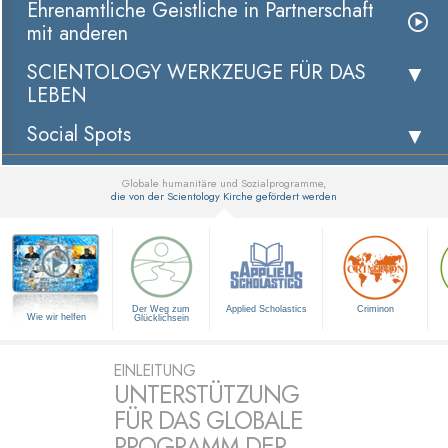
Ehrenamtliche Geistliche in Partnerschaft
mit anderen
SCIENTOLOGY WERKZEUGE FÜR DAS
LEBEN
Social Spots
Globale humanitäre und Sozialprogramme,
die von der Scientology Kirche gefördert werden
▼
Der Weg zum
Applied Scholastics
Criminon
Wie wir helfen
Glücklichsein
EINLEITUNG
UNTERSTÜTZUNG
FÜR DAS GLOBALE
PROGRAMM DER