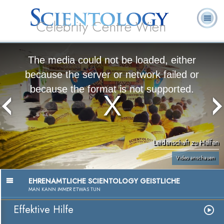
Celebrity Centre Wien
L. Ron
Was ist
Ehrenamtliche
Häufig gestellte
Bücher
Hubbard
Scientology?
Geistliche
Fragen
The media could not be loaded, either
because the server or network failed or
because the format is not supported.
Leidenschaft zu Helfen
Video anschauen
EHRENAMTLICHE SCIENTOLOGY GEISTLICHE
MAN KANN
IMMER
ETWAS TUN
Effektive Hilfe