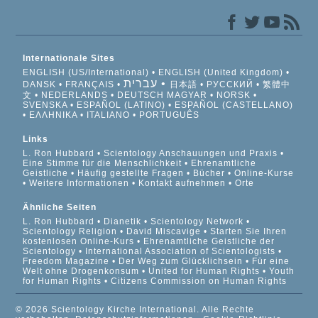
Internationale Sites
ENGLISH (US/International)
ENGLISH (United Kingdom)
עברית
DANSK
FRANÇAIS
日本語
РУССКИЙ
繁體中
文
NEDERLANDS
DEUTSCH
MAGYAR
NORSK
SVENSKA
ESPAÑOL (LATINO)
ESPAÑOL (CASTELLANO)
ΕΛΛΗΝΙΚA
ITALIANO
PORTUGUÊS
Links
L. Ron Hubbard
Scientology Anschauungen und Praxis
Eine Stimme für die Menschlichkeit
Ehrenamtliche
Geistliche
Häufig gestellte Fragen
Bücher
Online-Kurse
Weitere Informationen
Kontakt aufnehmen
Orte
Ähnliche Seiten
L. Ron Hubbard
Dianetik
Scientology Network
Scientology Religion
David Miscavige
Starten Sie Ihren
kostenlosen Online-Kurs
Ehrenamtliche Geistliche der
Scientology
International Association of Scientologists
Freedom Magazine
Der Weg zum Glücklichsein
Für eine
Welt ohne Drogenkonsum
United for Human Rights
Youth
for Human Rights
Citizens Commission on Human Rights
© 2026 Scientology Kirche International. Alle Rechte