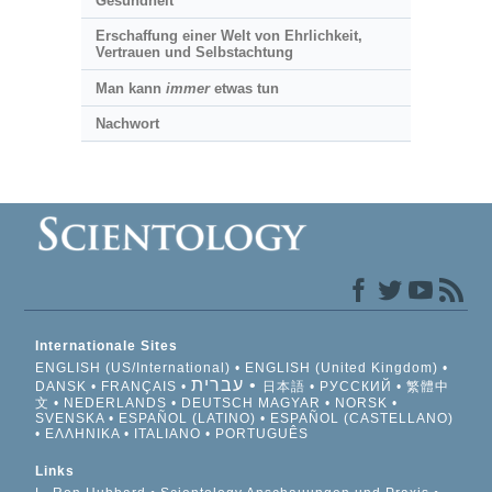
Gesundheit
Erschaffung einer Welt von Ehrlichkeit,
Vertrauen und Selbstachtung
Man kann
immer
etwas tun
Nachwort
Internationale Sites
ENGLISH (US/International)
ENGLISH (United Kingdom)
עברית
DANSK
FRANÇAIS
日本語
РУССКИЙ
繁體中
文
NEDERLANDS
DEUTSCH
MAGYAR
NORSK
SVENSKA
ESPAÑOL (LATINO)
ESPAÑOL (CASTELLANO)
ΕΛΛΗΝΙΚA
ITALIANO
PORTUGUÊS
Links