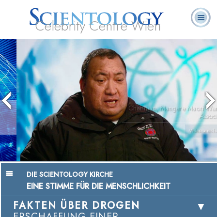
Celebrity Centre Wien
L. Ron
Was ist
Ehrenamtliche
Häufig gestellte
Bücher
Hubbard
Scientology?
Geistliche
Fragen
Chairman, Mangere Maori Wardens
Association
Video anschauen
DIE SCIENTOLOGY KIRCHE
EINE STIMME FÜR DIE MENSCHLICHKEIT
FAKTEN ÜBER DROGEN
ERSCHAFFUNG EINER