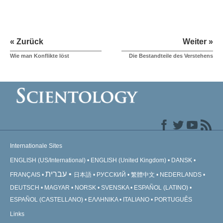
« Zurück
Weiter »
Wie man Konflikte löst
Die Bestandteile des Verstehens
Internationale Sites
ENGLISH (US/International)
ENGLISH (United Kingdom)
DANSK
עברית
FRANÇAIS
日本語
РУССКИЙ
繁體中文
NEDERLANDS
DEUTSCH
MAGYAR
NORSK
SVENSKA
ESPAÑOL (LATINO)
ESPAÑOL (CASTELLANO)
ΕΛΛΗΝΙΚA
ITALIANO
PORTUGUÊS
Links