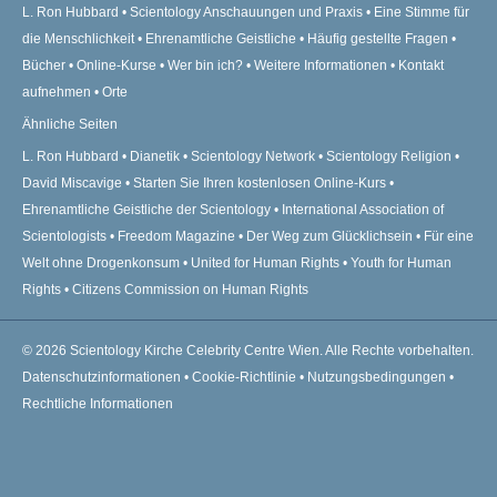
L. Ron Hubbard
Scientology Anschauungen und Praxis
Eine Stimme für
die Menschlichkeit
Ehrenamtliche Geistliche
Häufig gestellte Fragen
Bücher
Online-Kurse
Wer bin ich?
Weitere Informationen
Kontakt
aufnehmen
Orte
Ähnliche Seiten
L. Ron Hubbard
Dianetik
Scientology Network
Scientology Religion
David Miscavige
Starten Sie Ihren kostenlosen Online-Kurs
Ehrenamtliche Geistliche der Scientology
International Association of
Scientologists
Freedom Magazine
Der Weg zum Glücklichsein
Für eine
Welt ohne Drogenkonsum
United for Human Rights
Youth for Human
Rights
Citizens Commission on Human Rights
© 2026
Scientology Kirche Celebrity Centre Wien.
Alle Rechte vorbehalten.
Datenschutzinformationen
•
Cookie-Richtlinie
•
Nutzungsbedingungen
•
Rechtliche Informationen