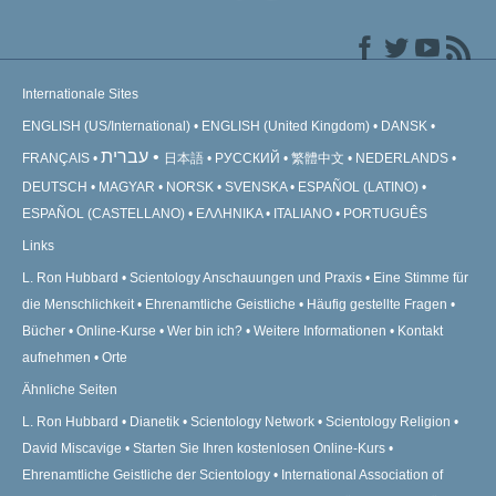
Internationale Sites
ENGLISH (US/International)
ENGLISH (United Kingdom)
DANSK
עברית
FRANÇAIS
日本語
РУССКИЙ
繁體中文
NEDERLANDS
DEUTSCH
MAGYAR
NORSK
SVENSKA
ESPAÑOL (LATINO)
ESPAÑOL (CASTELLANO)
ΕΛΛΗΝΙΚA
ITALIANO
PORTUGUÊS
Links
L. Ron Hubbard
Scientology Anschauungen und Praxis
Eine Stimme für
die Menschlichkeit
Ehrenamtliche Geistliche
Häufig gestellte Fragen
Bücher
Online-Kurse
Wer bin ich?
Weitere Informationen
Kontakt
aufnehmen
Orte
Ähnliche Seiten
L. Ron Hubbard
Dianetik
Scientology Network
Scientology Religion
David Miscavige
Starten Sie Ihren kostenlosen Online-Kurs
Ehrenamtliche Geistliche der Scientology
International Association of