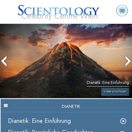
Celebrity Centre Wien
L. Ron
Was ist
Ehrenamtliche
Häufig gestellte
Bücher
Hubbard
Scientology?
Geistliche
Fragen
Dianetik: Eine Einführung
Video anschauen
DIANETIK
Dianetik: Eine Einführung