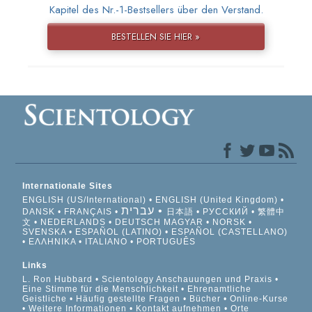
Kapitel des Nr.-1-Bestsellers über den Verstand.
BESTELLEN SIE HIER »
Internationale Sites
ENGLISH (US/International)
ENGLISH (United Kingdom)
עברית
DANSK
FRANÇAIS
日本語
РУССКИЙ
繁體中
文
NEDERLANDS
DEUTSCH
MAGYAR
NORSK
SVENSKA
ESPAÑOL (LATINO)
ESPAÑOL (CASTELLANO)
ΕΛΛΗΝΙΚA
ITALIANO
PORTUGUÊS
Links
L. Ron Hubbard
Scientology Anschauungen und Praxis
Eine Stimme für die Menschlichkeit
Ehrenamtliche
Geistliche
Häufig gestellte Fragen
Bücher
Online-Kurse
Weitere Informationen
Kontakt aufnehmen
Orte