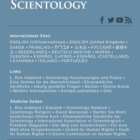
Internationale Sites
ENGLISH (US/International)
ENGLISH (United Kingdom)
עברית
DANSK
FRANÇAIS
日本語
РУССКИЙ
繁體中
文
NEDERLANDS
DEUTSCH
MAGYAR
NORSK
SVENSKA
ESPAÑOL (LATINO)
ESPAÑOL (CASTELLANO)
ΕΛΛΗΝΙΚA
ITALIANO
PORTUGUÊS
Links
L. Ron Hubbard
Scientology Anschauungen und Praxis
Eine Stimme für die Menschlichkeit
Ehrenamtliche
Geistliche
Häufig gestellte Fragen
Bücher
Online-Kurse
Weitere Informationen
Kontakt aufnehmen
Orte
Ähnliche Seiten
L. Ron Hubbard
Dianetik
Scientology Network
Scientology Religion
David Miscavige
Starten Sie Ihren
kostenlosen Online-Kurs
Ehrenamtliche Geistliche der
Scientology
International Association of Scientologists
Freedom Magazine
Der Weg zum Glücklichsein
Für eine
Welt ohne Drogenkonsum
United for Human Rights
Youth
for Human Rights
Citizens Commission on Human Rights