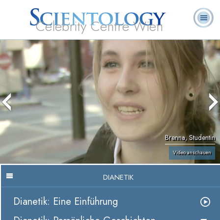
Celebrity Centre Wien
L. Ron
Was ist
Ehrenamtliche
Häufig gestellte
Bücher
Hubbard
Scientology?
Geistliche
Fragen
Brenna, Studentin
Video anschauen
DIANETIK
Dianetik: Eine Einführung