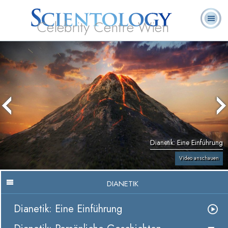
Celebrity Centre Wien
L. Ron
Was ist
Ehrenamtliche
Häufig gestellte
Bücher
Hubbard
Scientology?
Geistliche
Fragen
Dianetik: Eine Einführung
Video anschauen
DIANETIK
Dianetik: Eine Einführung