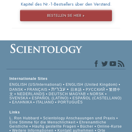
Kapitel des Nr.-1-Bestsellers über den Verstand.
BESTELLEN SIE HIER »
Internationale Sites
ENGLISH (US/International)
ENGLISH (United Kingdom)
עברית
DANSK
FRANÇAIS
日本語
РУССКИЙ
繁體中
文
NEDERLANDS
DEUTSCH
MAGYAR
NORSK
SVENSKA
ESPAÑOL (LATINO)
ESPAÑOL (CASTELLANO)
ΕΛΛΗΝΙΚA
ITALIANO
PORTUGUÊS
Links
L. Ron Hubbard
Scientology Anschauungen und Praxis
Eine Stimme für die Menschlichkeit
Ehrenamtliche
Geistliche
Häufig gestellte Fragen
Bücher
Online-Kurse
Weitere Informationen
Kontakt aufnehmen
Orte