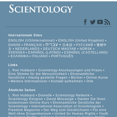
Internationale Sites
ENGLISH (US/International)
ENGLISH (United Kingdom)
עברית
DANSK
FRANÇAIS
日本語
РУССКИЙ
繁體中
文
NEDERLANDS
DEUTSCH
MAGYAR
NORSK
SVENSKA
ESPAÑOL (LATINO)
ESPAÑOL (CASTELLANO)
ΕΛΛΗΝΙΚA
ITALIANO
PORTUGUÊS
Links
L. Ron Hubbard
Scientology Anschauungen und Praxis
Eine Stimme für die Menschlichkeit
Ehrenamtliche
Geistliche
Häufig gestellte Fragen
Bücher
Online-Kurse
Weitere Informationen
Kontakt aufnehmen
Orte
Ähnliche Seiten
L. Ron Hubbard
Dianetik
Scientology Network
Scientology Religion
David Miscavige
Starten Sie Ihren
kostenlosen Online-Kurs
Ehrenamtliche Geistliche der
Scientology
International Association of Scientologists
Freedom Magazine
Der Weg zum Glücklichsein
Für eine
Welt ohne Drogenkonsum
United for Human Rights
Youth