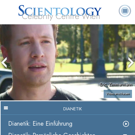
Celebrity Centre Wien
L. Ron
Was ist
Ehrenamtliche
Häufig gestellte
Bücher
Hubbard
Scientology?
Geistliche
Fragen
Eric, Zimmermann
Video anschauen
DIANETIK
Dianetik: Eine Einführung