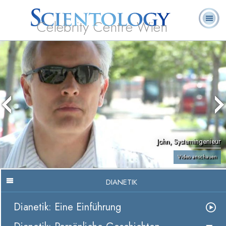
Celebrity Centre Wien
L. Ron
Was ist
Ehrenamtliche
Häufig gestellte
Bücher
Hubbard
Scientology?
Geistliche
Fragen
John, Systemingenieur
Video anschauen
DIANETIK
Dianetik: Eine Einführung