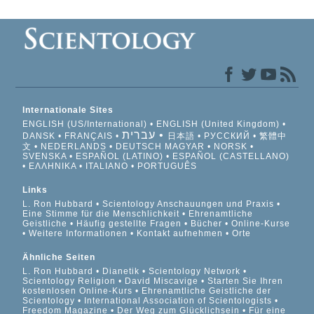
Internationale Sites
ENGLISH (US/International)
ENGLISH (United Kingdom)
עברית
DANSK
FRANÇAIS
日本語
РУССКИЙ
繁體中
文
NEDERLANDS
DEUTSCH
MAGYAR
NORSK
SVENSKA
ESPAÑOL (LATINO)
ESPAÑOL (CASTELLANO)
ΕΛΛΗΝΙΚA
ITALIANO
PORTUGUÊS
Links
L. Ron Hubbard
Scientology Anschauungen und Praxis
Eine Stimme für die Menschlichkeit
Ehrenamtliche
Geistliche
Häufig gestellte Fragen
Bücher
Online-Kurse
Weitere Informationen
Kontakt aufnehmen
Orte
Ähnliche Seiten
L. Ron Hubbard
Dianetik
Scientology Network
Scientology Religion
David Miscavige
Starten Sie Ihren
kostenlosen Online-Kurs
Ehrenamtliche Geistliche der
Scientology
International Association of Scientologists
Freedom Magazine
Der Weg zum Glücklichsein
Für eine