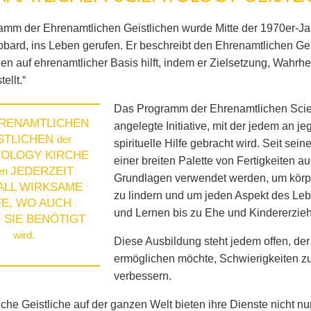
mm der Ehrenamtlichen Geistlichen wurde Mitte der 1970er-Ja
bard, ins Leben gerufen. Er beschreibt den Ehrenamtlichen Geis
n auf ehrenamtlicher Basis hilft, indem er Zielsetzung, Wahrhei
ellt.“
Das Programm der Ehrenamtlichen Scient
HRENAMTLICHEN
angelegte Initiative, mit der jedem an j
STLICHEN
der
spirituelle Hilfe gebracht wird. Seit se
TOLOGY KIRCHE
einer breiten Palette von Fertigkeiten a
JEDERZEIT
en
Grundlagen verwendet werden, um körper
ALL WIRKSAME
zu lindern und um jeden Aspekt des Le
FE, WO AUCH
und Lernen bis zu Ehe und Kindererzie
 SIE BENÖTIGT
wird.
Diese Ausbildung steht jedem offen, de
ermöglichen möchte, Schwierigkeiten z
verbessern.
che Geistliche auf der ganzen Welt bieten ihre Dienste nicht n