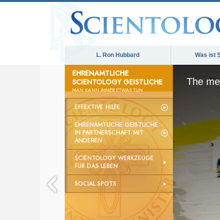
L. Ron Hubbard
Was ist 
EHRENAMTLICHE
The med
SCIENTOLOGY GEISTLICHE
MAN KANN
IMMER
ETWAS TUN
EFFEKTIVE HILFE
EHRENAMTLICHE GEISTLICHE
IN PARTNERSCHAFT MIT
ANDEREN
SCIENTOLOGY WERKZEUGE
FÜR DAS LEBEN
SOCIAL SPOTS