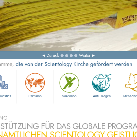
Zurück
Weiter
ramme,
die von der Scientology Kirche gefördert werden
olastics
Criminon
Narconon
Anti-Drogen
Mensche
UNG
STÜTZUNG FÜR DAS GLOBALE PROGR
NAMTLICHEN SCIENTOLOGY GEISTL