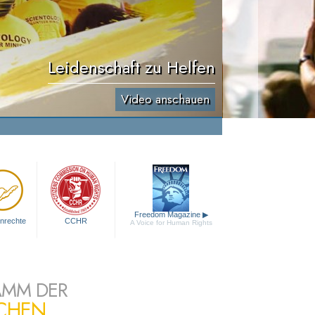
Leidenschaft zu Helfen
Video anschauen
Freedom Magazine
▶
nrechte
CCHR
A Voice for Human Rights
AMM DER
ICHEN