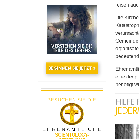
reisen auc
Die Kirche
Katastroph
verursacht
Gemeinden,
organisato
bedeutende 
BEGINNEN SIE JETZT »
Ehrenamtli
eine der g
benötigt wi
HILFE 
BESUCHEN SIE DIE
JEDE
EHRENAMTLICHE
SCIENTOLOGY-