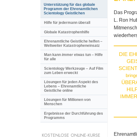
Unterstützung für das globale
Programm der Ehrenamtlichen
Das Progra
Scientology Geistlichen
L. Ron Hub
Hilfe für jedermann überall
Mitmensche
Globale Katastrophenhilfe
wiederherst
Ehrenamtliche Geistliche helfen –
Weltweiter Katastropheneinsatz
DIE E
Man kann
immer
etwas tun – Hilfe
für alle
GEI
SCIEN
Scientology Werkzeuge – Auf Film
zum Leben erweckt
bring
ÜBER
Lösungen für jeden Aspekt des
Lebens – Ehrenamtliche
HIL
Geistliche online
IMMER
Lösungen für Millionen von
Menschen
Ergebnisse der Durchführung des
Programms
Ehrenamtli
KOSTENLOSE ONLINE-KURSE