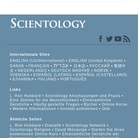
Internationale Sites
ENGLISH (US/International)
ENGLISH (United Kingdom)
עברית
DANSK
FRANÇAIS
日本語
РУССКИЙ
繁體中
文
NEDERLANDS
DEUTSCH
MAGYAR
NORSK
SVENSKA
ESPAÑOL (LATINO)
ESPAÑOL (CASTELLANO)
ΕΛΛΗΝΙΚA
ITALIANO
PORTUGUÊS
Links
L. Ron Hubbard
Scientology Anschauungen und Praxis
Eine Stimme für die Menschlichkeit
Ehrenamtliche
Geistliche
Häufig gestellte Fragen
Bücher
Online-Kurse
Weitere Informationen
Kontakt aufnehmen
Orte
Ähnliche Seiten
L. Ron Hubbard
Dianetik
Scientology Network
Scientology Religion
David Miscavige
Starten Sie Ihren
kostenlosen Online-Kurs
Ehrenamtliche Geistliche der