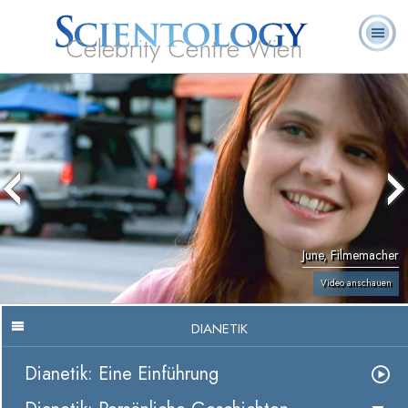
Celebrity Centre Wien
L. Ron
Was ist
Ehrenamtliche
Häufig gestellte
Bücher
Hubbard
Scientology?
Geistliche
Fragen
June, Filmemacher
Video anschauen
DIANETIK
Dianetik: Eine Einführung