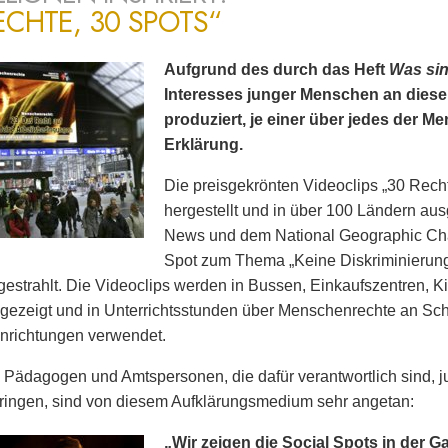
ECHTE, 30 SPOTS“
Aufgrund des durch das Heft
Was si
Interesses junger Menschen an dies
produziert, je einer über jedes der 
Erklärung.
Die preisgekrönten Videoclips „30 Rech
hergestellt und in über 100 Ländern ausg
News und dem National Geographic Cha
Spot zum Thema „Keine Diskriminierun
estrahlt. Die Videoclips werden in Bussen, Einkaufszentren, K
gezeigt und in Unterrichtsstunden über Menschenrechte an Sc
nrichtungen verwendet.
 Pädagogen und Amtspersonen, die dafür verantwortlich sind
ringen, sind von diesem Aufklärungsmedium sehr angetan:
„Wir zeigen die Social Spots in der G