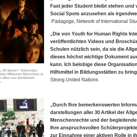
Fast jeder Student bleibt stehen und v
Social Spots anzusehen als irgendwe
Pädagoge, Network of International Stu
„Die von Youth for Human Rights Int
veröffentlichten Videos und Broschür
Schulen nützlich sein, da sie die Al
dieses höchst wichtige Dokument au
kann. Ich belobige diese Organisation
, 30 Spots“- Videoclips
Hilfsmittel in Bildungsstätten zu brin
elen Millionen Menschen in
n allen nur denkbaren
Strong United Nations
.
„Durch Ihre bemerkens­werten Inform
darstellungen aller 30 Artikel der Al
Menschenrechte und der begleitenden
Ihre anspruchsvollen Schülerprojekte
zur Einnahme einer aktiven Rolle in