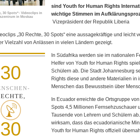
sind Youth for Human Rights Internati
, 30 Spots“- Videoclips in
wichtige Stimmen im Aufklärungspro
fszentrum in Moskau
Vizepräsident der Republik Liberia
eoclips „30 Rechte, 30 Spots“ eine aussagekräftige und leicht v
ner Vielzahl von Anlässen in vielen Ländern gezeigt.
In Südafrika werden sie im nationalen 
Helfer von Youth for Human Rights spie
30
Schülern ab. Die Stadt Johannesburg set
Rights diese und andere Materialien in
Menschen das Bewusstsein über Mensc
NSCHEN-
RECHTE,
In Ecuador erreichte die Ortsgruppe von
Spots 4,5 Millionen Fernsehzuschauer un
Tausende von Lehrern und Schülern ab
30
wirksam, dass das ecuadorianische Min
Youth for Human Rights offiziell überna