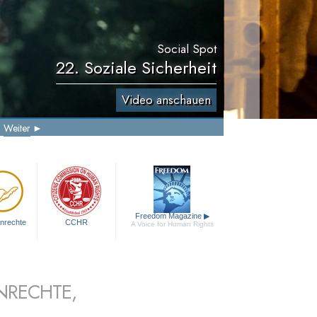
Social Spot
22. Soziale Sicherheit
Video anschauen
Weiter
Freedom Magazine
▶
nrechte
CCHR
A Voice for Human Rights
NRECHTE,