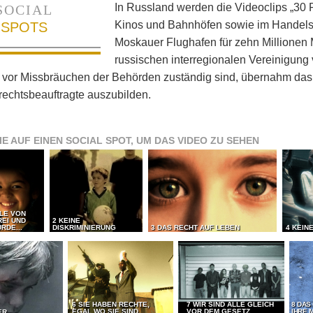
In Russland werden die Videoclips „30 R
SOCIAL
Kinos und Bahnhöfen sowie im Handels
SPOTS
Moskauer Flughafen für zehn Millionen 
russischen interregionalen Vereinigun
 vor Missbräuchen der Behörden zuständig sind, übernahm das 
echtsbeauftragte auszubilden.
IE AUF EINEN SOCIAL SPOT, UM DAS VIDEO ZU SEHEN
LLE VON
REI UND
2 KEINE
RDE...
DISKRIMINIERUNG
3 DAS RECHT AUF LEBEN
4 KEIN
6 SIE HABEN RECHTE,
7 WIR SIND ALLE GLEICH
8 DAS
EGAL WO SIE SIND
VOR DEM GESETZ
IHRE 
ER