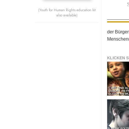
(Youth for Human Rights education kit
also available)
der Bürger
Menschenr
KLICKEN S
1 WIR SIND A
GEBURT AN F
GLEICH AN WÜ
5 KEINE FOLT