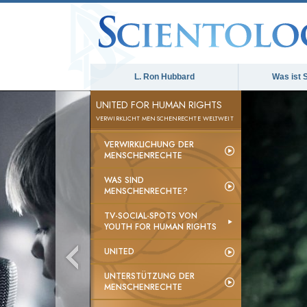
L. Ron Hubbard
Was ist 
UNITED FOR HUMAN RIGHTS
VERWIRKLICHT MENSCHENRECHTE WELTWEIT
VERWIRKLICHUNG DER
MENSCHENRECHTE
WAS SIND
MENSCHENRECHTE?
TV-SOCIAL-SPOTS VON
YOUTH FOR HUMAN RIGHTS
UNITED
UNTERSTÜTZUNG DER
MENSCHENRECHTE