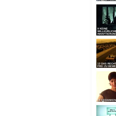
9 KEINE
WILLKÜRLICH
INHAFTIERUN
13 DAS RECHT
FREI ZU BEW
18 GEDANKEN