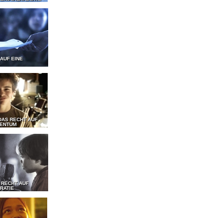
 AUF EINE
E
DAS RECHT AUF
GENTUM
 RECHT AUF
RATIE