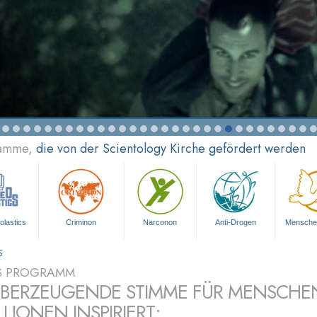
ramme,
die von der Scientology Kirche gefördert werden
olastics
Criminon
Narconon
Anti-Drogen
Mensche
S
S PROGRAMM
ÜBERZEUGENDE STIMME FÜR MENSCHE
LLIONEN INSPIRIERT: