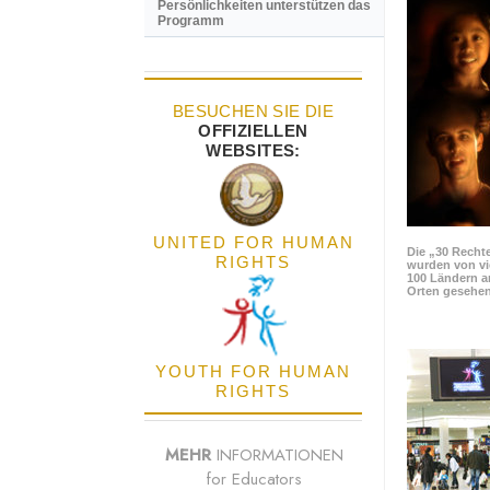
Persönlichkeiten unterstützen das
Programm
BESUCHEN SIE DIE
OFFIZIELLEN
WEBSITES:
UNITED FOR HUMAN
Die „30 Rechte
RIGHTS
wurden von vi
100 Ländern a
Orten gesehen
YOUTH FOR HUMAN
RIGHTS
MEHR
INFORMATIONEN
for Educators