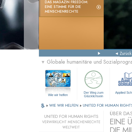
DAS MAGAZIN FREEDOM:
EINE STIMME FÜR DIE
MENSCHENRECHTE
Zurück
Globale humanitäre und Sozialprog
▼
Der Weg zum
Applied Sch
Wie wir helfen
Glücklichsein
»
WIE WIR HELFEN
»
UNITED FOR HUMAN RIGHT
ÜBER DA
UNITED FOR HUMAN RIGHTS
EINE 
VERWIRKLICHT MENSCHENRECHTE
DIE MI
WELTWEIT