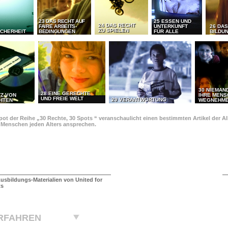
23 DAS RECHT AUF
25 ESSEN UND
24 DAS RECHT
FAIRE ARBEITS-
UNTERKUNFT
26 DAS
ZU SPIELEN
ICHERHEIT
BEDINGUNGEN
FÜR ALLE
BILDU
30 NIEMAN
28 EINE GERECHTE
TZ VON
IHRE MEN
UND FREIE WELT
29 VERANTWORTUNG
HTEN
WEGNEHM
pot der Reihe „30 Rechte, 30 Spots “ veranschaulicht einen bestimmten Artikel der 
e Menschen jeden Alters ansprechen.
usbildungs-Materialien von United for
ts
RFAHREN