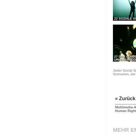
22 SOZIALE S
27 DER SCHU
URHEBERREC
Jeder Social S
Szenarien, di
« Zurück
Multimedia-A
Human Righ
MEHR E