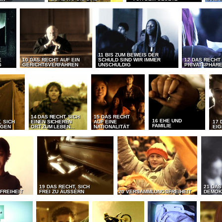
11 BIS ZUM BEWEIS DER
E
10 DAS RECHT AUF EIN
SCHULD SIND WIR IMMER
12 DAS RECHT
G
GERICHTSVERFAHREN
UNSCHULDIG
PRIVATSPHÄR
14 DAS RECHT, SICH
15 DAS RECHT
16 EHE UND
, SICH
EINEN SICHEREN
AUF EINE
17 
FAMILIE
EGEN
ORT ZUM LEBEN...
NATIONALITÄT
EI
19 DAS RECHT, SICH
21 DAS
FREIHEIT
FREI ZU ÄUSSERN
20 VERSAMMLUNGSFREIHEIT
DEMOK