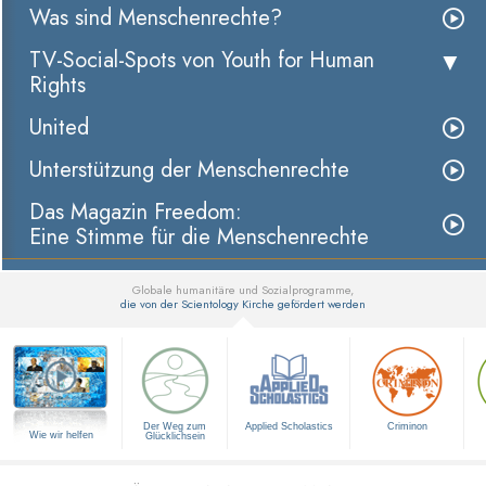
Was sind Menschenrechte?
TV-Social-Spots von Youth for Human
Rights
United
Unterstützung der Menschenrechte
Das Magazin Freedom:
Eine Stimme für die Menschenrechte
Globale humanitäre und Sozialprogramme,
die von der Scientology Kirche gefördert werden
▼
Der Weg zum
Applied Scholastics
Criminon
Wie wir helfen
Glücklichsein