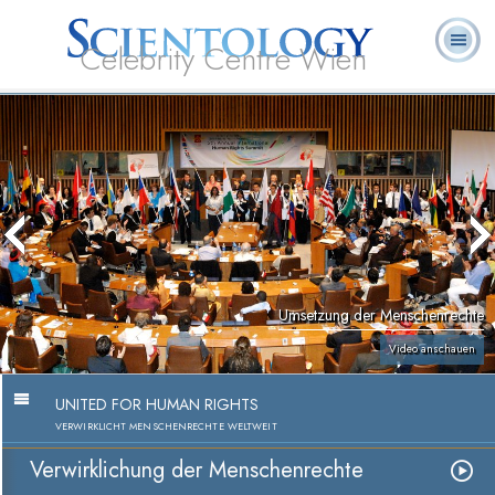
Celebrity Centre Wien
L. Ron
Was ist
Ehrenamtliche
Häufig gestellte
Bücher
Hubbard
Scientology?
Geistliche
Fragen
Umsetzung der Menschenrechte
Video anschauen
UNITED FOR HUMAN RIGHTS
VERWIRKLICHT MENSCHENRECHTE WELTWEIT
Verwirklichung der Menschenrechte