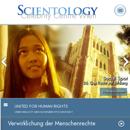
Celebrity Centre Wien
L. Ron
Was ist
Ehrenamtliche
Häufig gestellte
Bücher
Hubbard
Scientology?
Geistliche
Fragen
Social Spot
26. Das Recht auf Bildung
Video anschauen
UNITED FOR HUMAN RIGHTS
VERWIRKLICHT MENSCHENRECHTE WELTWEIT
Verwirklichung der Menschenrechte