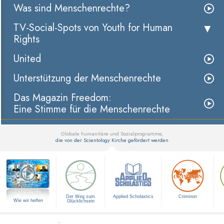
Was sind Menschenrechte?
TV-Social-Spots von Youth for Human
Rights
United
Unterstützung der Menschenrechte
Das Magazin Freedom:
Eine Stimme für die Menschenrechte
Globale humanitäre und Sozialprogramme,
die von der Scientology Kirche gefördert werden
▼
Der Weg zum
Applied Scholastics
Criminon
Wie wir helfen
Glücklichsein