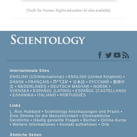
(Youth for Human Rights education kit also available)
Internationale Sites
ENGLISH (US/International)
ENGLISH (United Kingdom)
עברית
DANSK
FRANÇAIS
日本語
РУССКИЙ
繁體中
文
NEDERLANDS
DEUTSCH
MAGYAR
NORSK
SVENSKA
ESPAÑOL (LATINO)
ESPAÑOL (CASTELLANO)
ΕΛΛΗΝΙΚA
ITALIANO
PORTUGUÊS
Links
L. Ron Hubbard
Scientology Anschauungen und Praxis
Eine Stimme für die Menschlichkeit
Ehrenamtliche
Geistliche
Häufig gestellte Fragen
Bücher
Online-Kurse
Weitere Informationen
Kontakt aufnehmen
Orte
Ähnliche Seiten