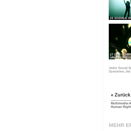
22 SOZIALE S
27 DER SCHU
URHEBERREC
Jeder Social S
Szenarien, di
« Zurück
Multimedia-A
Human Righ
MEHR E