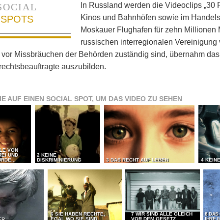
In Russland werden die Videoclips „30 R
SOCIAL
Kinos und Bahnhöfen sowie im Handels
SPOTS
Moskauer Flughafen für zehn Millionen 
russischen interregionalen Vereinigun
 vor Missbräuchen der Behörden zuständig sind, übernahm das 
echtsbeauftragte auszubilden.
IE AUF EINEN SOCIAL SPOT, UM DAS VIDEO ZU SEHEN
LLE VON
REI UND
2 KEINE
RDE...
DISKRIMINIERUNG
3 DAS RECHT AUF LEBEN
4 KEIN
6 SIE HABEN RECHTE,
7 WIR SIND ALLE GLEICH
8 DAS
EGAL WO SIE SIND
VOR DEM GESETZ
IHRE 
ER