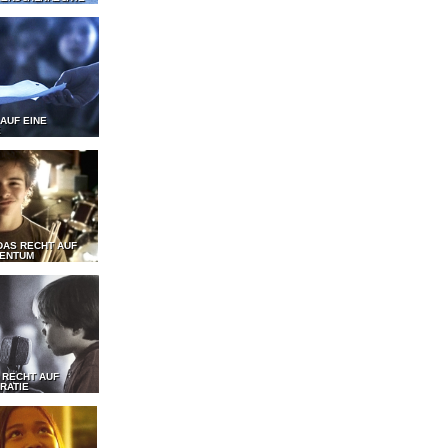
 AUF EINE
E
DAS RECHT AUF
GENTUM
 RECHT AUF
RATIE