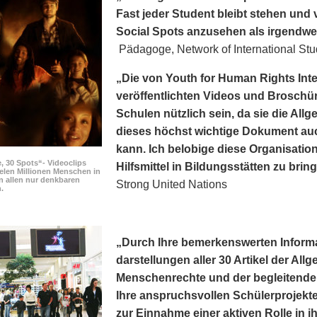
Fast jeder Student bleibt stehen und v
Social Spots anzusehen als irgendwe
Pädagoge, Network of International Stu
„Die von Youth for Human Rights Int
veröffentlichten Videos und Broschür
Schulen nützlich sein, da sie die Al
dieses höchst wichtige Dokument au
kann. Ich belobige diese Organisation
, 30 Spots“- Videoclips
Hilfsmittel in Bildungsstätten zu brin
elen Millionen Menschen in
n allen nur denkbaren
Strong United Nations
.
„Durch Ihre bemerkens­werten Inform
darstellungen aller 30 Artikel der Al
Menschenrechte und der begleitenden
Ihre anspruchsvollen Schülerprojekte
zur Einnahme einer aktiven Rolle in