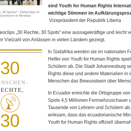
sind Youth for Human Rights Internati
, 30 Spots“- Videoclips in
wichtige Stimmen im Aufklärungspro
fszentrum in Moskau
Vizepräsident der Republik Liberia
eoclips „30 Rechte, 30 Spots“ eine aussagekräftige und leicht v
ner Vielzahl von Anlässen in vielen Ländern gezeigt.
In Südafrika werden sie im nationalen 
Helfer von Youth for Human Rights spie
30
Schülern ab. Die Stadt Johannesburg set
Rights diese und andere Materialien in
Menschen das Bewusstsein über Mensc
NSCHEN-
RECHTE,
In Ecuador erreichte die Ortsgruppe von
Spots 4,5 Millionen Fernsehzuschauer un
Tausende von Lehrern und Schülern ab
30
wirksam, dass das ecuadorianische Min
Youth for Human Rights offiziell überna