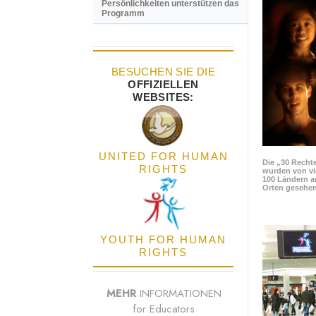
Persönlichkeiten unterstützen das
Programm
BESUCHEN SIE DIE
OFFIZIELLEN
WEBSITES:
UNITED FOR HUMAN
Die „30 Rechte
RIGHTS
wurden von vi
100 Ländern a
Orten gesehen
YOUTH FOR HUMAN
RIGHTS
MEHR
INFORMATIONEN
for Educators