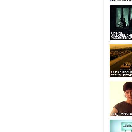
9 KEINE
WILLKÜRLICH
INHAFTIERUN
13 DAS RECHT
FREI ZU BEW
18 GEDANKEN