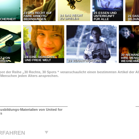
23 DAS RECHT AUF
25 ESSEN UND
24 DAS RECHT
FAIRE ARBEITS-
UNTERKUNFT
26 DAS
ZU SPIELEN
ICHERHEIT
BEDINGUNGEN
FÜR ALLE
BILDU
30 NIEMAN
28 EINE GERECHTE
TZ VON
IHRE MEN
UND FREIE WELT
29 VERANTWORTUNG
HTEN
WEGNEHM
pot der Reihe „30 Rechte, 30 Spots “ veranschaulicht einen bestimmten Artikel der 
e Menschen jeden Alters ansprechen.
usbildungs-Materialien von United for
ts
RFAHREN