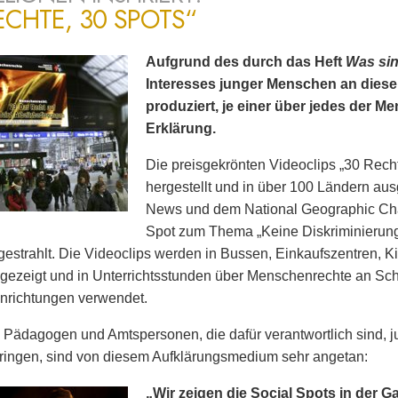
ECHTE, 30 SPOTS“
Aufgrund des durch das Heft
Was si
Interesses junger Menschen an dies
produziert, je einer über jedes der 
Erklärung.
Die preisgekrönten Videoclips „30 Rech
hergestellt und in über 100 Ländern ausg
News und dem National Geographic Cha
Spot zum Thema „Keine Diskriminierun
estrahlt. Die Videoclips werden in Bussen, Einkaufszentren, K
gezeigt und in Unterrichtsstunden über Menschenrechte an Sc
nrichtungen verwendet.
 Pädagogen und Amtspersonen, die dafür verantwortlich sind
ringen, sind von diesem Aufklärungsmedium sehr angetan:
„Wir zeigen die Social Spots in der G