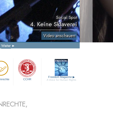
Social Spot
4. Keine Sklaverei
Video anschauen
Weiter
Freedom Magazine
▶
nrechte
CCHR
A Voice for Human Rights
NRECHTE,