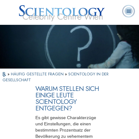
Celebrity Centre Wien
L. Ron
Was ist
Ehrenamtliche
Häufig gestellte
Bücher
Hubbard
Scientology?
Geistliche
Fragen
»
HÄUFIG GESTELLTE FRAGEN
»
SCIENTOLOGY IN DER
GESELLSCHAFT
WARUM STELLEN SICH
EINIGE LEUTE
SCIENTOLOGY
ENTGEGEN?
Es gibt gewisse Charakterzüge
und Einstellungen, die einen
bestimmten Prozentsatz der
Bevölkerung zu vehementem