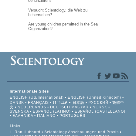
denunzieren?
Versucht Scientology, die Welt zu
beherrschen?
Are young children permitted in the Sea
Organization?
Internationale Sites
ENGLISH (US/International)
ENGLISH (United Kingdom)
עברית
DANSK
FRANÇAIS
日本語
РУССКИЙ
繁體中
文
NEDERLANDS
DEUTSCH
MAGYAR
NORSK
SVENSKA
ESPAÑOL (LATINO)
ESPAÑOL (CASTELLANO)
ΕΛΛΗΝΙΚA
ITALIANO
PORTUGUÊS
Links
L. Ron Hubbard
Scientology Anschauungen und Praxis