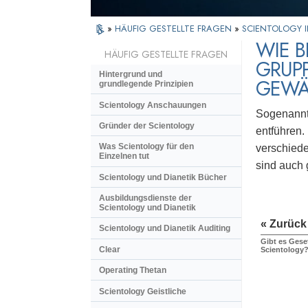
»
HÄUFIG GESTELLTE FRAGEN
»
SCIENTOLOGY I
WIE 
HÄUFIG GESTELLTE FRAGEN
GRUPP
Hintergrund und
GEWÄ
grundlegende Prinzipien
Scientology Anschauungen
Sogenannte
Gründer der Scientology
entführen
Was Scientology für den
verschiede
Einzelnen tut
sind auch
Scientology und Dianetik Bücher
Ausbildungsdienste der
Scientology und Dianetik
« Zurück
Scientology und Dianetik Auditing
Gibt es Gese
Clear
Scientology?
Operating Thetan
Scientology Geistliche