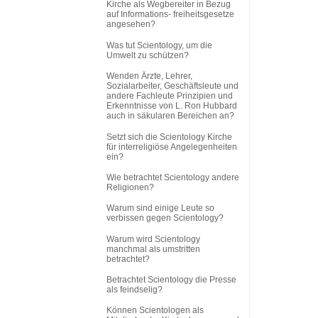
Kirche als Wegbereiter in Bezug
auf Informations
-
freiheitsgesetze
angesehen?
Was tut Scientology, um die
Umwelt zu schützen?
Wenden Ärzte, Lehrer,
Sozialarbeiter, Geschäftsleute und
andere Fachleute Prinzipien und
Erkenntnisse von L. Ron Hubbard
auch in säkularen Bereichen an?
Setzt sich die Scientology Kirche
für interreligiöse Angelegenheiten
ein?
Wie betrachtet Scientology andere
Religionen?
Warum sind einige Leute so
verbissen gegen Scientology?
Warum wird Scientology
manchmal als umstritten
betrachtet?
Betrachtet Scientology die Presse
als feindselig?
Können Scientologen als