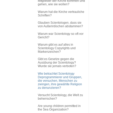
Mitglieder der Kirche kommen und
gehen, wie sie wollen?
Warum hat die Kirche vertrauliche
Schriften?
Glauben Scientologen, dass sie
von Außerirdischen abstammen?
Warum war Scientology so oft vor
Gericht?
Warum gibt es auf alles in
Scientology Copyrights und
Markenzeichen?
Gibt es Gesetze gegen die
Ausübung der Scientology?
Wurde sie jemals verboten?
Wie betrachtet Scientology
Deprogrammierer und Gruppen,
die versuchen, Menschen zu
zwingen, ihre gewählte Religion
zu denunzieren?
Versucht Scientology, die Welt zu
beherrschen?
Are young children permitted in
the Sea Organization?