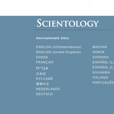
Internationale Sites
ENGLISH (US/International)
MAGYAR
ENGLISH (United Kingdom)
NORSK
DANSK
SVENSKA
FRANÇAIS
ESPAÑOL (L
ESPAÑOL (C
עברית
ΕΛΛΗΝΙΚA
日本語
ITALIANO
РУССКИЙ
PORTUGUÊ
繁體中文
NEDERLANDS
DEUTSCH