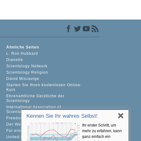
Ähnliche Seiten
L. Ron Hubbard
Dianetik
Scientology Network
Scientology Religion
David Miscavige
Starten Sie Ihren kostenlosen Online-
Kurs
Ehrenamtliche Geistliche der
Scientology
International Association of
Scientologists
Kennen Sie Ihr wahres Selbst!
Freedom Magazine
Der Weg zum Glücklichsein
Ihr erster Schritt, um
Für eine Welt ohne Drogenkonsum
mehr zu erfahren, kann
ganz einfach ein
United for Human Rights