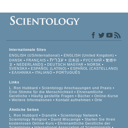
Internationale Sites
ENGLISH (US/International)
ENGLISH (United Kingdom)
עברית
DANSK
FRANÇAIS
日本語
РУССКИЙ
繁體中
文
NEDERLANDS
DEUTSCH
MAGYAR
NORSK
SVENSKA
ESPAÑOL (LATINO)
ESPAÑOL (CASTELLANO)
ΕΛΛΗΝΙΚA
ITALIANO
PORTUGUÊS
Links
L. Ron Hubbard
Scientology Anschauungen und Praxis
Eine Stimme für die Menschlichkeit
Ehrenamtliche
Geistliche
Häufig gestellte Fragen
Bücher
Online-Kurse
Weitere Informationen
Kontakt aufnehmen
Orte
Ähnliche Seiten
L. Ron Hubbard
Dianetik
Scientology Network
Scientology Religion
David Miscavige
Starten Sie Ihren
kostenlosen Online-Kurs
Ehrenamtliche Geistliche der
Scientology
International Association of Scientologists