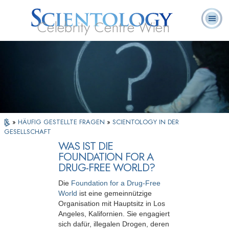
Celebrity Centre Wien
L. Ron
Was ist
Ehrenamtliche
Häufig gestellte
Bücher
Hubbard
Scientology?
Geistliche
Fragen
»
HÄUFIG GESTELLTE FRAGEN
»
SCIENTOLOGY IN DER
GESELLSCHAFT
WAS IST DIE
FOUNDATION FOR A
DRUG-FREE WORLD?
Die
Foundation for a Drug-Free
World
ist eine gemeinnützige
Organisation mit Hauptsitz in Los
Angeles, Kalifornien. Sie engagiert
sich dafür, illegalen Drogen, deren