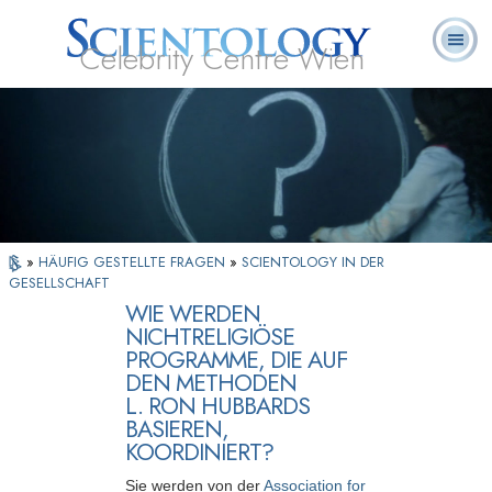
Celebrity Centre Wien
L. Ron
Was ist
Ehrenamtliche
Häufig gestellte
Bücher
Hubbard
Scientology?
Geistliche
Fragen
»
HÄUFIG GESTELLTE FRAGEN
»
SCIENTOLOGY IN DER
GESELLSCHAFT
WIE WERDEN
NICHTRELIGIÖSE
PROGRAMME, DIE AUF
DEN METHODEN
L. RON HUBBARDS
BASIEREN,
KOORDINIERT?
Sie werden von der
Association for