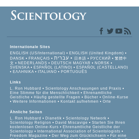
Internationale Sites
ENGLISH (US/International)
ENGLISH (United Kingdom)
עברית
DANSK
FRANÇAIS
日本語
РУССКИЙ
繁體中
文
NEDERLANDS
DEUTSCH
MAGYAR
NORSK
SVENSKA
ESPAÑOL (LATINO)
ESPAÑOL (CASTELLANO)
ΕΛΛΗΝΙΚA
ITALIANO
PORTUGUÊS
Links
L. Ron Hubbard
Scientology Anschauungen und Praxis
Eine Stimme für die Menschlichkeit
Ehrenamtliche
Geistliche
Häufig gestellte Fragen
Bücher
Online-Kurse
Weitere Informationen
Kontakt aufnehmen
Orte
Ähnliche Seiten
L. Ron Hubbard
Dianetik
Scientology Network
Scientology Religion
David Miscavige
Starten Sie Ihren
kostenlosen Online-Kurs
Ehrenamtliche Geistliche der
Scientology
International Association of Scientologists
Freedom Magazine
Der Weg zum Glücklichsein
Für eine