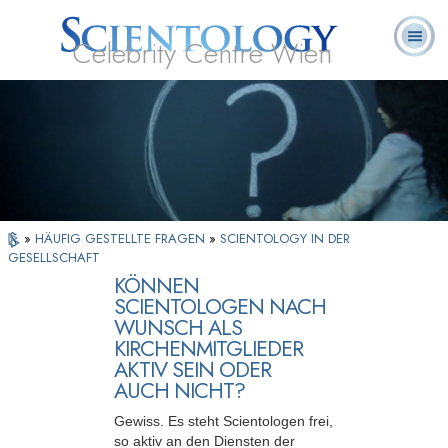
Celebrity Centre Wien
L. Ron
Was ist
Ehrenamtliche
Häufig gestellte
Bücher
Hubbard
Scientology?
Geistliche
Fragen
»
HÄUFIG GESTELLTE FRAGEN
»
SCIENTOLOGY IN DER
GESELLSCHAFT
KÖNNEN
SCIENTOLOGEN NACH
WUNSCH ALS
KIRCHENMITGLIEDER
AKTIV SEIN ODER
AUCH NICHT?
Gewiss. Es steht Scientologen frei,
so aktiv an den Diensten der