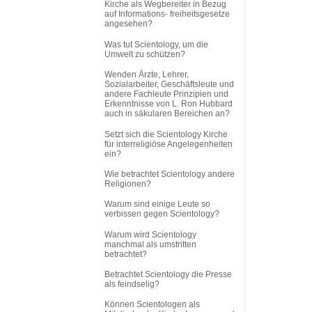
Kirche als Wegbereiter in Bezug
auf Informations
-
freiheitsgesetze
angesehen?
Was tut Scientology, um die
Umwelt zu schützen?
Wenden Ärzte, Lehrer,
Sozialarbeiter, Geschäftsleute und
andere Fachleute Prinzipien und
Erkenntnisse von L. Ron Hubbard
auch in säkularen Bereichen an?
Setzt sich die Scientology Kirche
für interreligiöse Angelegenheiten
ein?
Wie betrachtet Scientology andere
Religionen?
Warum sind einige Leute so
verbissen gegen Scientology?
Warum wird Scientology
manchmal als umstritten
betrachtet?
Betrachtet Scientology die Presse
als feindselig?
Können Scientologen als