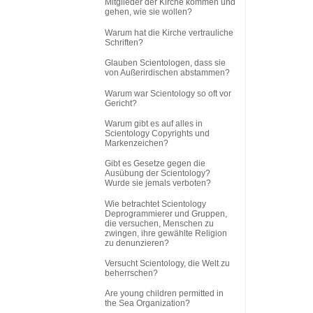
Mitglieder der Kirche kommen und
gehen, wie sie wollen?
Warum hat die Kirche vertrauliche
Schriften?
Glauben Scientologen, dass sie
von Außerirdischen abstammen?
Warum war Scientology so oft vor
Gericht?
Warum gibt es auf alles in
Scientology Copyrights und
Markenzeichen?
Gibt es Gesetze gegen die
Ausübung der Scientology?
Wurde sie jemals verboten?
Wie betrachtet Scientology
Deprogrammierer und Gruppen,
die versuchen, Menschen zu
zwingen, ihre gewählte Religion
zu denunzieren?
Versucht Scientology, die Welt zu
beherrschen?
Are young children permitted in
the Sea Organization?