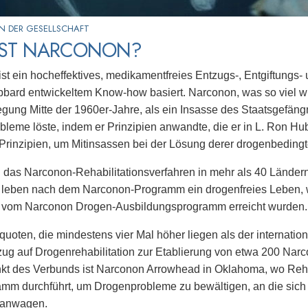
N DER GESELLSCHAFT
IST NARCONON?
ist ein hocheffektives, medikamentfreies Entzugs-, Entgiftungs
bard entwickeltem Know-how basiert. Narconon, was so viel w
ung Mitte der 1960er-Jahre, als ein Insasse des Staatsgefäng
leme löste, indem er Prinzipien anwandte, die er in L. Ron H
Prinzipien, um Mitinsassen bei der Lösung derer drogenbeding
 das Narconon-Rehabilitationsverfahren in mehr als 40 Ländern 
leben nach dem Narconon-Programm ein drogenfreies Leben, w
vom Narconon Drogen-Ausbildungsprogramm erreicht wurden.
squoten, die mindestens vier Mal höher liegen als der internati
ug auf Drogenrehabilitation zur Etablierung von etwa 200 Nar
t des Verbunds ist Narconon Arrowhead in Oklahoma, wo Rehab
mm durchführt, um Drogenprobleme zu bewältigen, an die sich 
ranwagen.