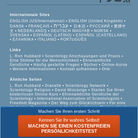
Internationale Sites
ENGLISH (US/International)
ENGLISH (United Kingdom)
עברית
DANSK
FRANÇAIS
日本語
РУССКИЙ
繁體中
文
NEDERLANDS
DEUTSCH
MAGYAR
NORSK
SVENSKA
ESPAÑOL (LATINO)
ESPAÑOL (CASTELLANO)
ΕΛΛΗΝΙΚA
ITALIANO
PORTUGUÊS
Links
L. Ron Hubbard
Scientology Anschauungen und Praxis
Eine Stimme für die Menschlichkeit
Ehrenamtliche
Geistliche
Häufig gestellte Fragen
Bücher
Online-Kurse
Weitere Informationen
Kontakt aufnehmen
Orte
Ähnliche Seiten
L. Ron Hubbard
Dianetik
Scientology Network
Scientology Religion
David Miscavige
Starten Sie Ihren
kostenlosen Online-Kurs
Ehrenamtliche Geistliche der
Scientology
International Association of Scientologists
Freedom Magazine
Der Weg zum Glücklichsein
Für eine
Welt ohne Drogenkonsum
United for Human Rights
Youth
Machen Sie Ihren ersten Schritt
for Human Rights
Citizens Commission on Human Rights
Kennen Sie Ihr wahres Selbst!
© 2026 Scientology Kirche International. Alle Rechte
MACHEN SIE EINEN KOSTENFREIEN
vorbehalten.
Datenschutzinformationen
•
Cookie-Richtlinie
•
PERSÖNLICHKEITSTEST
Nutzungsbedingungen
•
Rechtliche Informationen