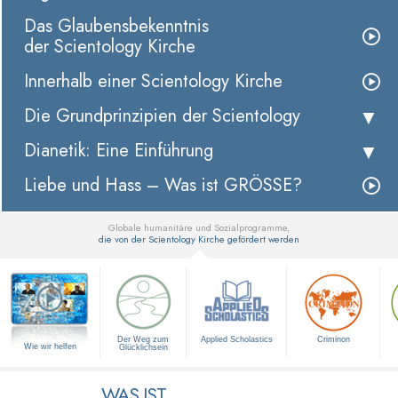
Das Glaubensbekenntnis
der Scientology Kirche
Innerhalb einer Scientology Kirche
Die Grundprinzipien der Scientology
Dianetik: Eine Einführung
Liebe und Hass – Was ist GRÖSSE?
Globale humanitäre und Sozialprogramme,
die von der Scientology Kirche gefördert werden
▼
Der Weg zum
Applied Scholastics
Criminon
Wie wir helfen
Glücklichsein
WAS IST