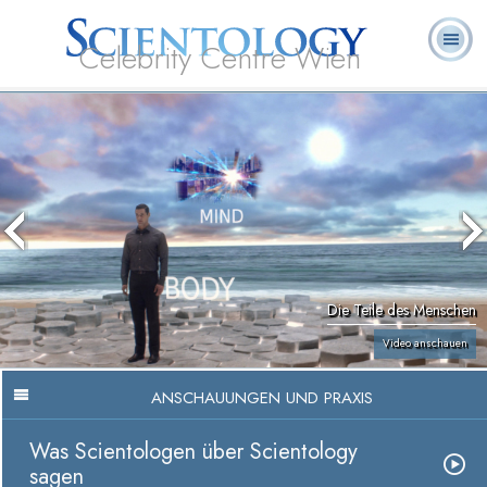
Celebrity Centre Wien
L. Ron
Was ist
Ehrenamtliche
Häufig gestellte
Bücher
Hubbard
Scientology?
Geistliche
Fragen
Die Teile des Menschen
Video anschauen
ANSCHAUUNGEN UND PRAXIS
Was Scientologen über Scientology
sagen