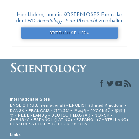
Hier klicken, um ein KOSTENLOSES Exemplar
der DVD
Scientology: Eine Übersicht
zu erhalten
BESTELLEN SIE HIER »
Internationale Sites
ENGLISH (US/International)
ENGLISH (United Kingdom)
עברית
DANSK
FRANÇAIS
日本語
РУССКИЙ
繁體中
文
NEDERLANDS
DEUTSCH
MAGYAR
NORSK
SVENSKA
ESPAÑOL (LATINO)
ESPAÑOL (CASTELLANO)
ΕΛΛΗΝΙΚA
ITALIANO
PORTUGUÊS
Links