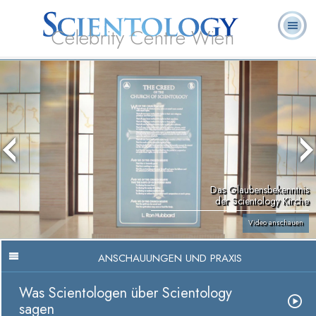
Celebrity Centre Wien
L. Ron
Was ist
Ehrenamtliche
Häufig gestellte
Bücher
Hubbard
Scientology?
Geistliche
Fragen
Das Glaubensbekenntnis
der Scientology Kirche
Video anschauen
ANSCHAUUNGEN UND PRAXIS
Was Scientologen über Scientology
sagen