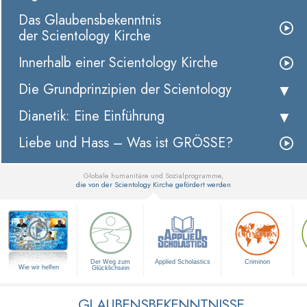
Das Glaubensbekenntnis
der Scientology Kirche
Innerhalb einer Scientology Kirche
Die Grundprinzipien der Scientology
Dianetik: Eine Einführung
Liebe und Hass – Was ist GRÖSSE?
Globale humanitäre und Sozialprogramme,
die von der Scientology Kirche gefördert werden
▼
Der Weg zum
Applied Scholastics
Criminon
Wie wir helfen
Glücklichsein
GLAUBENSBEKENNTNISSE