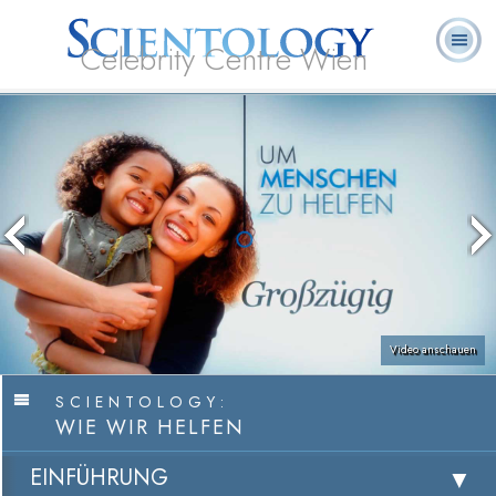
Celebrity Centre Wien
L. Ron
Was ist
Ehrenamtliche
Häufig gestellte
Bücher
Hubbard
Scientology?
Geistliche
Fragen
Video anschauen
SCIENTOLOGY:
WIE WIR HELFEN
EINFÜHRUNG