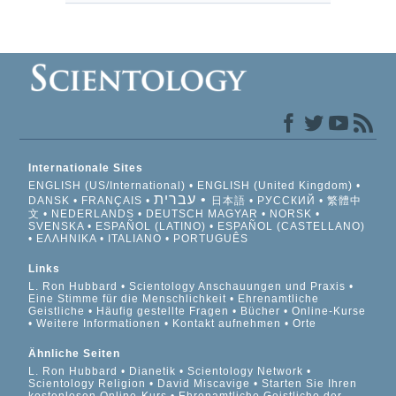
Internationale Sites
ENGLISH (US/International)
ENGLISH (United Kingdom)
עברית
DANSK
FRANÇAIS
日本語
РУССКИЙ
繁體中
文
NEDERLANDS
DEUTSCH
MAGYAR
NORSK
SVENSKA
ESPAÑOL (LATINO)
ESPAÑOL (CASTELLANO)
ΕΛΛΗΝΙΚA
ITALIANO
PORTUGUÊS
Links
L. Ron Hubbard
Scientology Anschauungen und Praxis
Eine Stimme für die Menschlichkeit
Ehrenamtliche
Geistliche
Häufig gestellte Fragen
Bücher
Online-Kurse
Weitere Informationen
Kontakt aufnehmen
Orte
Ähnliche Seiten
L. Ron Hubbard
Dianetik
Scientology Network
Scientology Religion
David Miscavige
Starten Sie Ihren