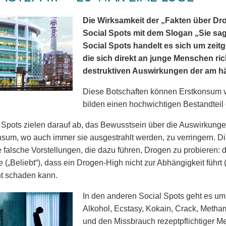
Die Wirksamkeit der „Fakten über Dro
Social Spots mit dem Slogan „Sie sagt
Social Spots handelt es sich um zeit
die sich direkt an junge Menschen ric
destruktiven Auswirkungen der am 
Diese Botschaften können Erstkonsum 
bilden einen hochwichtigen Bestandtei
 Spots zielen darauf ab, das Bewusstsein über die Auswirkun
um, wo auch immer sie ausgestrahlt werden, zu verringern. Die 
 falsche Vorstellungen, die dazu führen, Drogen zu probieren
 („Beliebt“), dass ein Drogen-High nicht zur Abhängigkeit führt (
t schaden kann.
In den anderen Social Spots geht es u
Alkohol, Ecstasy, Kokain, Crack, Metha
und den Missbrauch rezeptpflichtiger 