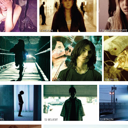
6 HEROIN
7 SCHNÜFFELSTOFFE
9 LSD
10 EIN HIT
TEL
12 BELIEBT
13 RITALIN