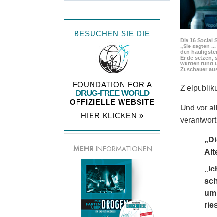
BESUCHEN SIE DIE
Die 16 Social 
„Sie sagten ..
den häufigste
Ende setzen, s
wurden rund u
Zuschauer aus
FOUNDATION FOR A
Zielpubli
DRUG-FREE WORLD
OFFIZIELLE WEBSITE
Und vor al
HIER KLICKEN »
verantwortl
„Di
MEHR
INFORMATIONEN
Alt
„Ic
sch
um 
rie