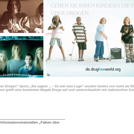
GEBEN SIE IHREN KINDERN DIE
ÜBER DROGEN.
de.drug
free
world.org
 – ES WAR EINE LÜGE
16
ber Drogen“-Spots „Sie sagten ... – Es war eine Lüge“ wurden bereits von mehr als 5
pot greift eine bestimmte illegale Droge auf und veranschaulicht mit realistischen 
 Informationsmaterialien „Fakten über