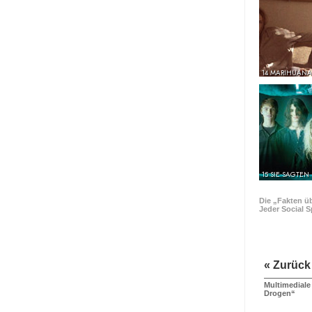
14 MARIHUANA
15 SIE SAGTEN
Die „Fakten ü
Jeder Social S
« Zurück
Multimediale
Drogen“