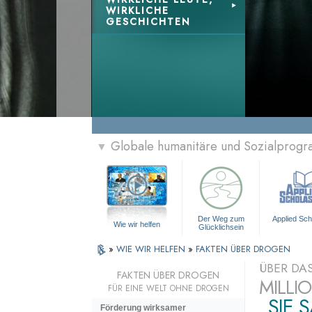
WIRKLICHE
GESCHICHTEN
Globale humanitäre und Sozialprog
▼
Der Weg zum
Applied Sch
Wie wir helfen
Glücklichsein
»
WIE WIR HELFEN
»
FAKTEN ÜBER DROGEN
ÜBER DA
FAKTEN ÜBER DROGEN
MILLI
FÜR EINE WELT OHNE DROGEN
„SIE 
Förderung wirksamer