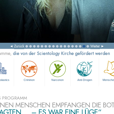
Zurück
Weiter
ramme,
die von der Scientology Kirche gefördert werden
olastics
Criminon
Narconon
Anti-Drogen
Mensche
S PROGRAMM
ONEN MENSCHEN EMPFANGEN DIE BO
SAGTEN ... – ES WAR EINE LÜGE“