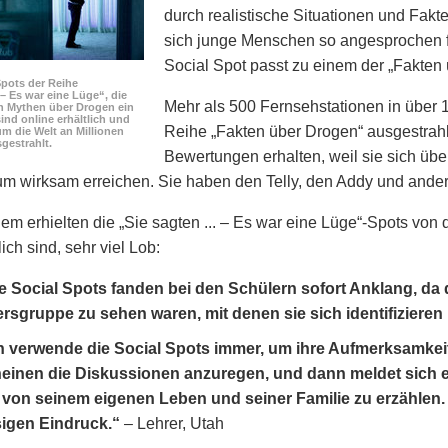
durch realistische Situationen und Fakte
sich junge Menschen so angesprochen f
Social Spot passt zu einem der „Fakten
Spots der Reihe
. – Es war eine Lüge“, die
Mehr als 500 Fernsehstationen in über 
n Mythen über Drogen ein
ind online erhältlich und
Reihe „Fakten über Drogen“ ausgestrahl
m die Welt an Millionen
gestrahlt.
Bewertungen erhalten, weil sie sich üb
kum wirksam erreichen. Sie haben den Telly, den Addy und an
lem erhielten die „Sie sagten ... – Es war eine Lüge“-Spots von
ich sind, sehr viel Lob:
e Social Spots fanden bei den Schülern sofort Anklang, da
ersgruppe zu sehen waren, mit denen sie sich identifizieren
h verwende die Social Spots immer, um ihre Aufmerksamkei
einen die Diskussionen anzuregen, und dann meldet sich 
von seinem eigenen Leben und seiner Familie zu erzählen. 
sigen Eindruck.“
– Lehrer, Utah