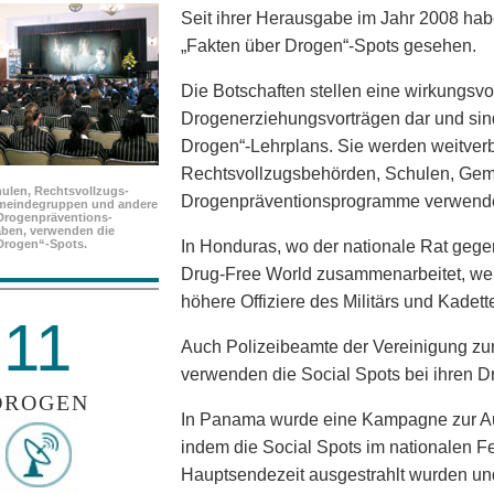
Seit ihrer Herausgabe im Jahr 2008 ha
„Fakten über Drogen“-Spots gesehen.
Die Botschaften stellen eine wirkungsvo
Drogenerziehungsvorträgen dar und sind
Drogen“-Lehrplans. Sie werden weitverb
Rechtsvollzugsbehörden, Schulen, Ge
ulen, Rechtsvollzugs­
Drogenpräventionsprogramme verwende
meindegruppen und andere
Drogenpräventions­
ben, verwenden die
Drogen“-Spots.
In Honduras, wo der nationale Rat gege
Drug-Free World zusammenarbeitet, werd
höhere Offiziere des Militärs und Kadet
11
Auch Polizeibeamte der Vereinigung zu
verwenden die Social Spots bei ihren D
DROGEN
In Panama wurde eine Kampagne zur Au
indem die Social Spots im nationalen 
Hauptsendezeit ausgestrahlt wurden un