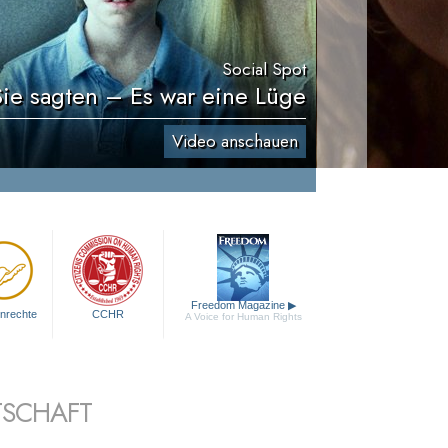
Social Spot
Sie sagten – Es war eine Lüge
Video anschauen
Freedom Magazine
▶
nrechte
CCHR
A Voice for Human Rights
TSCHAFT