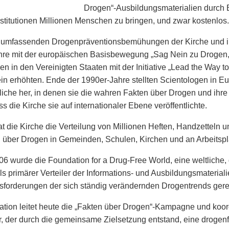
Drogen“-Ausbildungsmaterialien durc
stitutionen Millionen Menschen zu bringen, und zwar kostenlos.
 umfassenden Drogen­präventionsbemühungen der Kirche und ih
hre mit der europäischen Basisbewegung „Sag Nein zu Drogen
en in den Vereinigten Staaten mit der Initiative „Lead the Way t
n erhöhten. Ende der 1990er-Jahre stellten Scientologen in Eu
liche her, in denen sie die wahren Fakten über Drogen und ihr
ss die Kirche sie auf internationaler Ebene veröffentlichte.
t die Kirche die Verteilung von Millionen Heften, Handzetteln 
 über Drogen in Gemeinden, Schulen, Kirchen und an Arbeitsplä
06 wurde die Foundation for a Drug-Free World, eine weltliche
als primärer Verteiler der Informations- und Ausbildungs­materia
forderungen der sich ständig verändernden Drogentrends gere
tion leitet heute die „Fakten über Drogen“-Kampagne und koord
er, der durch die gemeinsame Zielsetzung entstand, eine drogenf