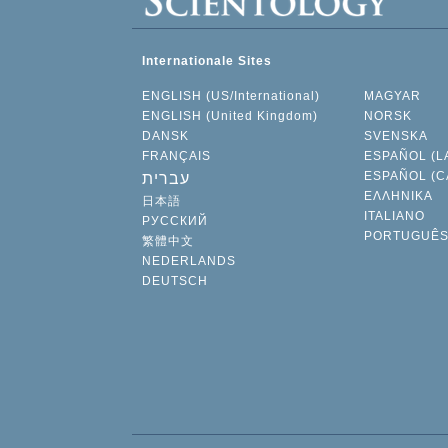
Internationale Sites
ENGLISH (US/International)
MAGYAR
ENGLISH (United Kingdom)
NORSK
DANSK
SVENSKA
FRANÇAIS
ESPAÑOL (L
ESPAÑOL (C
עברית
ΕΛΛΗΝΙΚA
日本語
ITALIANO
РУССКИЙ
PORTUGUÊ
繁體中文
NEDERLANDS
DEUTSCH