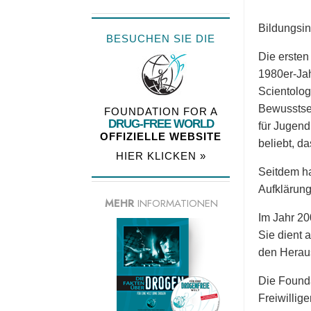
Bildungsin
BESUCHEN SIE DIE
Die ersten
1980er-Ja
Scientolog
Bewusstsei
FOUNDATION FOR A
DRUG-FREE WORLD
für Jugend
OFFIZIELLE WEBSITE
beliebt, da
HIER KLICKEN »
Seitdem ha
Aufklärung
MEHR
INFORMATIONEN
Im Jahr 20
Sie dient 
den Heraus
Die Founda
Freiwillig