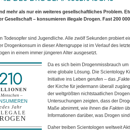
nd mehr als nur ein weiteres gesellschaftliches Problem. Et
r Gesellschaft – konsumieren illegale Drogen. Fast 200 00
n Todesopfer sind Jugendliche. Alle zwölf Sekunden probiert ei
r Drogenkonsum in dieser Altersgruppe ist im Verlauf des letzt
gen in einem immer jüngeren Alter ausgesetzt.
Da es sich beim Drogenmissbrauch um ei
210
eine globale Lösung. Die Scientology 
Initiative ins Leben gerufen – das „Fa
der Kirche für jedermann überall zugäng
ILLIONEN
der weltgrößten nichtstaatlichen Drogen
 Menschen –
Untersuchungen zeigten, dass der Dro
NSUMIEREN
jedes Jahr
Maße abnimmt, wie ihnen die
Fakten
üb
LLEGALE
Informationen darüber, was Drogen sind
ROGEN
Daher treiben Scientologen weltweit Akt