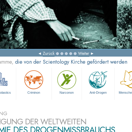
Zurück
Weiter
ramme,
die von der Scientology Kirche gefördert werden
olastics
Criminon
Narconon
Anti-Drogen
Mensche
UNG
TIGUNG DER WELTWEITEN
EMIE DES DROGENMISSBRAUCHS