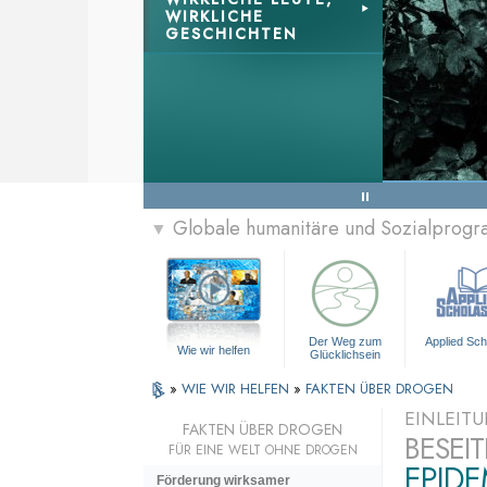
WIRKLICHE
GESCHICHTEN
Globale humanitäre und Sozialprog
▼
Der Weg zum
Applied Sch
Wie wir helfen
Glücklichsein
»
WIE WIR HELFEN
»
FAKTEN ÜBER DROGEN
EINLEIT
FAKTEN ÜBER DROGEN
BESEI
FÜR EINE WELT OHNE DROGEN
EPID
Förderung wirksamer