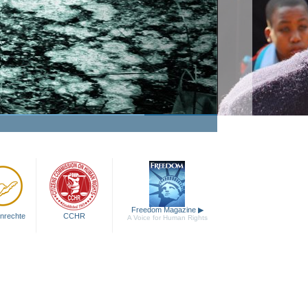
Freedom Magazine
▶
nrechte
CCHR
A Voice for Human Rights