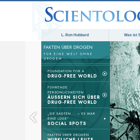
L. Ron Hubbard
Was ist 
FAKTEN ÜBER DROGEN
FÜR EINE WELT OHNE
DROGEN
FOUNDATION FOR A
DRUG-FREE WORLD
FÜHRENDE
PERSÖNLICHKEITEN
ÄUSSERN SICH ÜBER
DRUG-FREE WORLD
„SIE SAGTEN ... – ES WAR
EINE LÜGE“
SOCIAL SPOTS
FAKTEN ÜBER DROGEN
WIRKLICHE LEUTE,