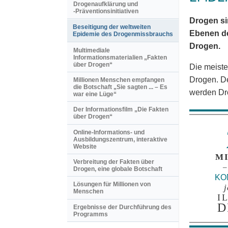
Drogenaufklärung und
-Präventionsinitiativen
Drogen si
Beseitigung der weltweiten
Ebenen de
Epidemie des Drogenmissbrauchs
Drogen.
Multimediale
Informationsmaterialien „Fakten
über Drogen“
Die meiste
Drogen. De
Millionen Menschen empfangen
die Botschaft „Sie sagten ... – Es
werden Dro
war eine Lüge“
Der Informationsfilm „Die Fakten
über Drogen“
Online-Informations- und
Ausbildungszentrum, interaktive
Website
M
Verbreitung der Fakten über
–
Drogen, eine globale Botschaft
KO
Lösungen für Millionen von
Menschen
I
D
Ergebnisse der Durchführung des
Programms