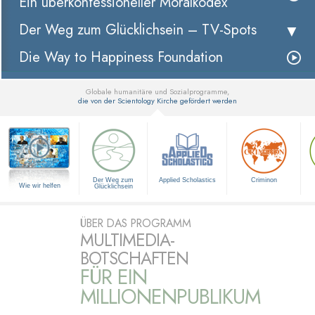
Ein überkonfessioneller Moralkodex
Der Weg zum Glücklichsein –
TV-Spots
Die Way to Happiness Foundation
Globale humanitäre und Sozialprogramme,
die von der Scientology Kirche gefördert werden
▼
Der Weg zum
Applied Scholastics
Criminon
Wie wir helfen
Glücklichsein
ÜBER DAS PROGRAMM
MULTIMEDIA-
BOTSCHAFTEN
FÜR EIN
MILLIONENPUBLIKUM