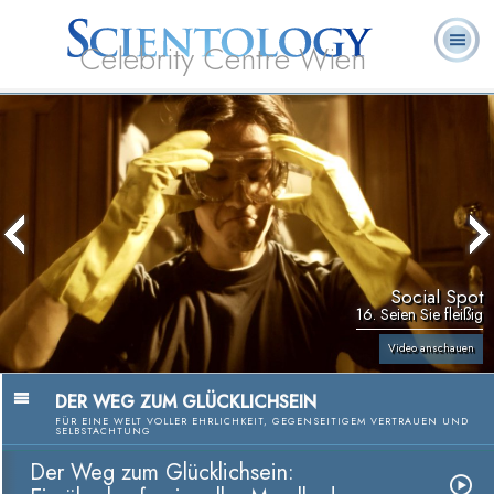
Celebrity Centre Wien
L. Ron
Was ist
Ehrenamtliche
Häufig gestellte
Bücher
Hubbard
Scientology?
Geistliche
Fragen
Social Spot
16. Seien Sie fleißig
Video anschauen
DER WEG ZUM GLÜCKLICHSEIN
FÜR EINE WELT VOLLER EHRLICHKEIT, GEGENSEITIGEM VERTRAUEN UND
SELBSTACHTUNG
Der Weg zum Glücklichsein: