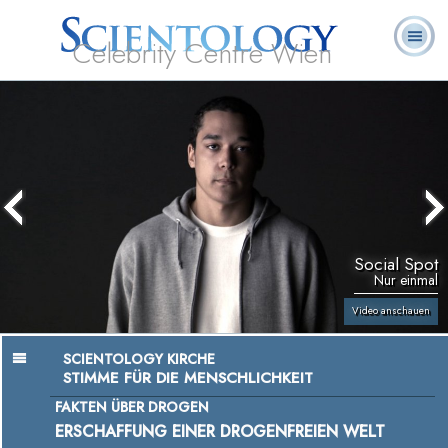
Celebrity Centre Wien
L. Ron
Was ist
Ehrenamtliche
Häufig gestellte
Bücher
Hubbard
Scientology?
Geistliche
Fragen
Social Spot
Nur einmal
Video anschauen
SCIENTOLOGY KIRCHE
STIMME FÜR DIE MENSCHLICHKEIT
FAKTEN ÜBER DROGEN
ERSCHAFFUNG EINER DROGENFREIEN WELT