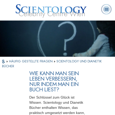
Celebrity Centre Wien
L. Ron
Was ist
Ehrenamtliche
Häufig gestellte
Bücher
Hubbard
Scientology?
Geistliche
Fragen
»
HÄUFIG GESTELLTE FRAGEN
»
SCIENTOLOGY UND DIANETIK
BÜCHER
WIE KANN MAN SEIN
LEBEN VERBESSERN,
NUR INDEM MAN EIN
BUCH LIEST?
Der Schlüssel zum Glück ist
Wissen. Scientology und Dianetik
Bücher enthalten Wissen, das
praktisch umgesetzt werden kann,