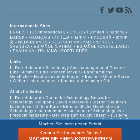
Internationale Sites
ENGLISH (US/International)
ENGLISH (United Kingdom)
עברית
DANSK
FRANÇAIS
日本語
РУССКИЙ
繁體中
文
NEDERLANDS
DEUTSCH
MAGYAR
NORSK
SVENSKA
ESPAÑOL (LATINO)
ESPAÑOL (CASTELLANO)
ΕΛΛΗΝΙΚA
ITALIANO
PORTUGUÊS
Links
L. Ron Hubbard
Scientology Anschauungen und Praxis
Eine Stimme für die Menschlichkeit
Ehrenamtliche
Geistliche
Häufig gestellte Fragen
Bücher
Online-Kurse
Weitere Informationen
Kontakt aufnehmen
Orte
Ähnliche Seiten
L. Ron Hubbard
Dianetik
Scientology Network
Scientology Religion
David Miscavige
Starten Sie Ihren
kostenlosen Online-Kurs
Ehrenamtliche Geistliche der
Scientology
International Association of Scientologists
Freedom Magazine
Der Weg zum Glücklichsein
Für eine
Welt ohne Drogenkonsum
United for Human Rights
Youth
Machen Sie Ihren ersten Schritt
for Human Rights
Citizens Commission on Human Rights
Kennen Sie Ihr wahres Selbst!
© 2026 Scientology Kirche International. Alle Rechte
MACHEN SIE EINEN KOSTENFREIEN