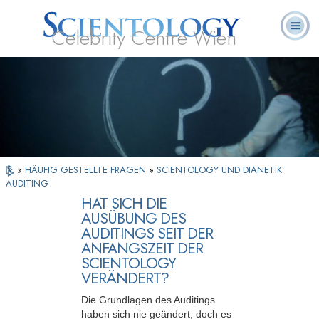
Celebrity Centre Wien
L. Ron
Was ist
Ehrenamtliche
Häufig gestellte
Bücher
Hubbard
Scientology?
Geistliche
Fragen
»
HÄUFIG GESTELLTE FRAGEN
»
SCIENTOLOGY UND DIANETIK
AUDITING
HAT SICH DIE
AUSÜBUNG DES
AUDITINGS SEIT DER
ANFANGSZEIT DER
SCIENTOLOGY
VERÄNDERT?
Die Grundlagen des Auditings
haben sich nie geändert, doch es