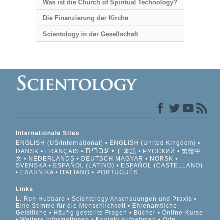
Was ist die Church of Spiritual Technology?
Die Finanzierung der Kirche
Scientology in der Gesellschaft
Internationale Sites
ENGLISH (US/International)
ENGLISH (United Kingdom)
עברית
DANSK
FRANÇAIS
日本語
РУССКИЙ
繁體中
文
NEDERLANDS
DEUTSCH
MAGYAR
NORSK
SVENSKA
ESPAÑOL (LATINO)
ESPAÑOL (CASTELLANO)
ΕΛΛΗΝΙΚA
ITALIANO
PORTUGUÊS
Links
L. Ron Hubbard
Scientology Anschauungen und Praxis
Eine Stimme für die Menschlichkeit
Ehrenamtliche
Geistliche
Häufig gestellte Fragen
Bücher
Online-Kurse
Weitere Informationen
Kontakt aufnehmen
Orte