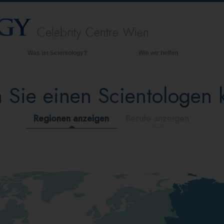
Celebrity Centre Wien
Was ist Scientology?
Wie wir helfen
Anschauungen und Praxis
Hinte
grund
 Sie einen Scientologen
Scientology Bekenntnisse und
Kodizes
Inner
Was Scientologen über Scientology
Die O
Regionen anzeigen
Berufe anzeigen
sagen
Lernen Sie einen Scientologen kennen
Innerhalb einer Scientology Kirche
Die Grundprinzipien der Scientology
Eine Einführung in die Dianetik
Liebe und Hass – Was ist Größe?