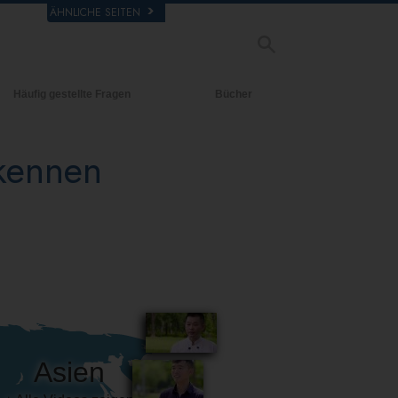
ÄHNLICHE SEITEN
Häufig gestellte Fragen
Bücher
rgrund und
Einführende Bücher
legende Prinzipien
 kennen
Hörbücher
halb einer Scientology Kirche
Einführungsvorträge
rganisation der Scientology
Filme