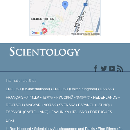
Internationale Sites
ENGLISH (US/International)
ENGLISH (United Kingdom)
DANSK
עברית
FRANÇAIS
日本語
РУССКИЙ
繁體中文
NEDERLANDS
DEUTSCH
MAGYAR
NORSK
SVENSKA
ESPAÑOL (LATINO)
ESPAÑOL (CASTELLANO)
ΕΛΛΗΝΙΚA
ITALIANO
PORTUGUÊS
Links
L. Ron Hubbard
Scientology Anschauungen und Praxis
Eine Stimme für